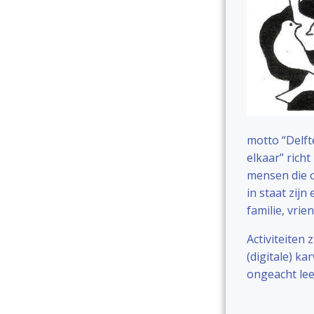
motto “Delft
elkaar” richt
mensen die o
in staat zij
familie, vrie
Activiteiten 
(digitale) ka
ongeacht lee