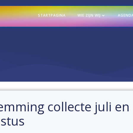
STARTPAGINA
WIE ZIJN WIJ
AGEND
emming collecte juli en
stus