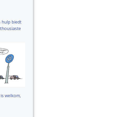
e
s hulp biedt
nthousiaste
n is welkom,