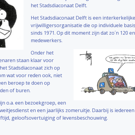
het Stadsdiaconaat Delft.
Het Stadsdiaconaat Delft is een interkerkelijk
vrijwilligersorganisatie die op individuele basi
sinds 1971. Op dit moment zijn dat zo´n 120 e
medewerkers.
Onder het
enaren staan klaar voor
 het Stadsdiaconaat zich op
m wat voor reden ook, niet
n een beroep te doen op
nden of buren.
zijn o.a. een bezoekgroep, een
rweitjesdienst en een jaarlijks zomeruitje. Daarbij is iederee
ftijd, geloofsovertuiging of levensbeschouwing.