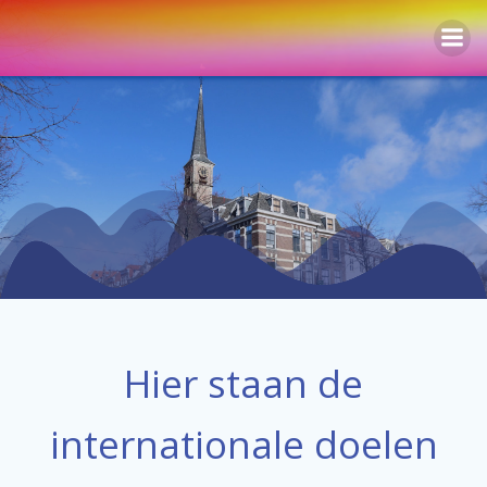
Naar
de
inhoud
springen
Hier staan de
internationale doelen