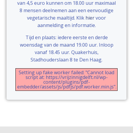
van 4,5 euro kunnen om 18.00 uur maximaal
8 mensen deelnemen aan een eenvoudige
vegetarische maaltijd. Klik
hier
voor
aanmelding en informatie.
Tijd en plaats: iedere eerste en derde
woensdag van de maand 19.00 uur. Inloop
vanaf 18.45 uur. Quakerhuis,
Stadhouderslaan 8 te Den Haag.
Setting up fake worker failed: "Cannot load
script at: https://vrijzinnigdelft.nl/wp-
content/plugins/pdf-
embedder/assets/js/pdfjs/pdf.worker.min.js".