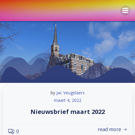
Naar
de
inhoud
springen
by
Jac Veugelaers
maart 4, 2022
Nieuwsbrief maart 2022
read more
0