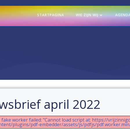
STARTPAGINA
WIE ZIJN WIJ
AGEND
wsbrief april 2022
 fake worker failed: "Cannot load script at: https://vrijzinnigd
ntent/plugins/pdf-embedder/assets/js/pdfjs/pdf.worker.min.j