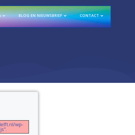
A
BLOG EN NIEUWSBRIEF
CONTACT
elft.nl/wp-
s".