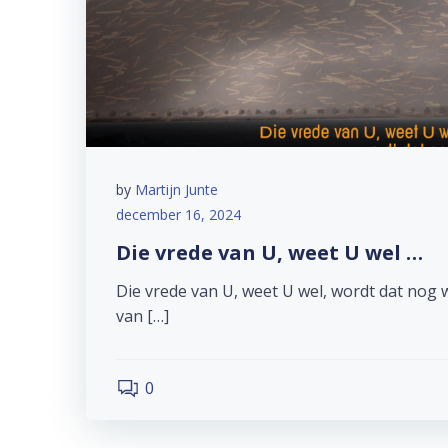
by
Martijn Junte
december 16, 2024
Die vrede van U, weet U wel …
Die vrede van U, weet U wel, wordt dat nog w
van […]
0