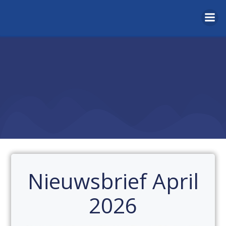
Naar
de
inhoud
springen
Nieuwsbrief April
2026